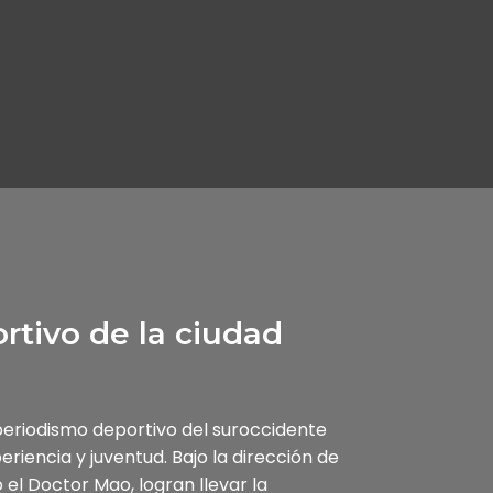
rtivo de la ciudad
 periodismo deportivo del suroccidente
iencia y juventud. Bajo la dirección de
l Doctor Mao, logran llevar la