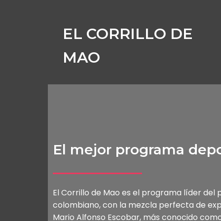
EL CORRILLO DE
MAO
El mejor programa depo
El Corrillo de Mao es el programa líder del
colombiano, con la mezcla perfecta de exper
Mario Alfonso Escobar, más conocido como e